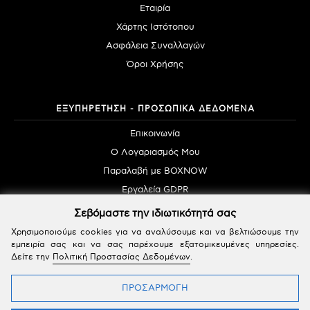
Εταιρία
Χάρτης Ιστότοπου
Ασφάλεια Συναλλαγών
Όροι Χρήσης
ΕΞΥΠΗΡΕΤΗΣΗ - ΠΡΟΣΩΠΙΚΑ ΔΕΔΟΜΕΝΑ
Επικοινωνία
Ο Λογαριασμός Μου
Παραλαβή με BOXNOW
Εργαλεία GDPR
Σεβόμαστε την ιδιωτικότητά σας
Χρησιμοποιούμε cookies για να αναλύσουμε και να βελτιώσουμε την
εμπειρία σας και να σας παρέχουμε εξατομικευμένες υπηρεσίες.
Δείτε την
Πολιτική Προστασίας Δεδομένων
.
Powered by SBZ Systems & EMDI Business Management © 2026 | All Rights Reserved
ΠΡΟΣΑΡΜΟΓΗ