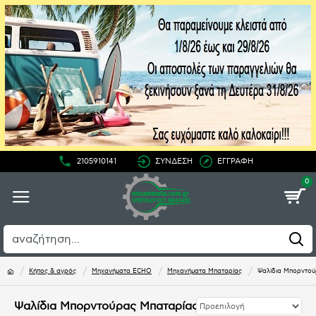
2105910141
ΣΥΝΔΕΣΗ
ΕΓΓΡΑΦΗ
0
Κήπος & αγρός
Μηχανήματα ECHO
Μηχανήματα Μπαταρίας
Ψαλίδια Μπορντού
Ψαλίδια Μπορντούρας Μπαταρίας