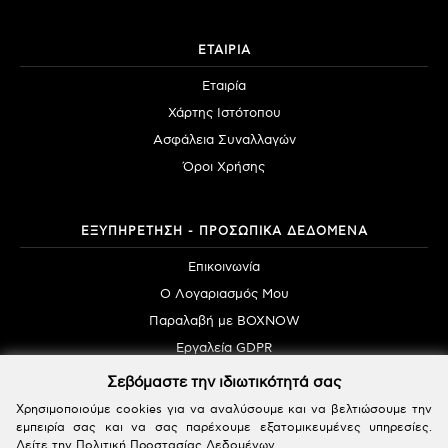
ΕΤΑΙΡΙΑ
Εταιρία
Χάρτης Ιστότοπου
Ασφάλεια Συναλλαγών
Όροι Χρήσης
ΕΞΥΠΗΡΕΤΗΣΗ - ΠΡΟΣΩΠΙΚΑ ΔΕΔΟΜΕΝΑ
Επικοινωνία
Ο Λογαριασμός Μου
Παραλαβή με BOXNOW
Εργαλεία GDPR
Σεβόμαστε την ιδιωτικότητά σας
Χρησιμοποιούμε cookies για να αναλύσουμε και να βελτιώσουμε την
εμπειρία σας και να σας παρέχουμε εξατομικευμένες υπηρεσίες.
Δείτε την
Πολιτική Προστασίας Δεδομένων
.