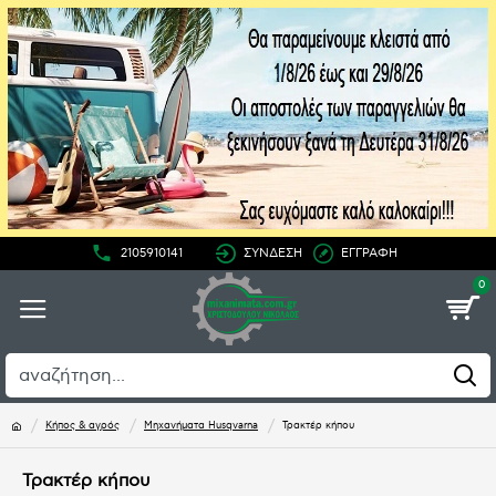
2105910141
ΣΥΝΔΕΣΗ
ΕΓΓΡΑΦΗ
0
Κήπος & αγρός
Μηχανήματα Husqvarna
Τρακτέρ κήπου
Τρακτέρ κήπου