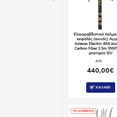
Ελαιοραβδιστικό παλμικ
κεφαλές (αχινός) Αγγ
Asteras Electric 4X4 σ
Carbon Fiber 2.5m 100
μπαταρία 12V
AG5
ΚΑΤΟΠΙΝ ΠΑΡΑΓΓΕΛΙΑΣ
440,00€
ΚΑΛΆΘΙ
ΜΗ ΔΙΑΘΕΣΙΜΟ