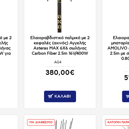
ό με 2
Ελαιοραβδιστικό παλμικό με 2
Ελαιορα
ελής
κεφαλές (αχινός) Αγγελής
μπαταρία
ωλήνας
Asteras MAX 6X6 σωλήνας
AMOLIVO σ
0W για
Carbon Fiber 2.5m 16V/400W
2.5m με 
0.8
AG4
ΚΑΤΟΠΙΝ ΠΑΡΑΓΓΕΛΙΑΣ
380,00€
5
ΚΑΛΆΘΙ
ΜΗ ΔΙΑΘΕΣΙΜΟ
ΚΑΤΟΠΙΝ ΠΑΡ