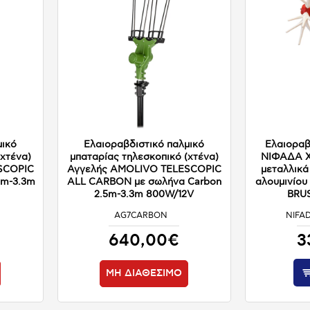
μικό
Ελαιοραβδιστικό παλμικό
Ελαιοραβ
(χτένα)
μπαταρίας τηλεσκοπικό (χτένα)
ΝΙΦΑΔΑ Χ1
SCOPIC
Αγγελής AMOLIVO TELESCOPIC
μεταλλικά
5m-3.3m
ALL CARBON με σωλήνα Carbon
αλουμινίου 
2.5m-3.3m 800W/12V
BRUS
AG7CARBON
NIFA
ΜΗ ΔΙΑΘΕΣΙΜΟ
640,00€
3
ΜΗ ΔΙΑΘΕΣΙΜΟ