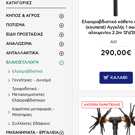
ΚΑΤΗΓΟΡΙΕΣ
ΚΗΠΟΣ & ΑΓΡΟΣ
Ελαιοραβδιστικό κάθετο 
ΠΟΤΙΣΜΑ
(κουπεπέ) Αγγελής 1 σ
αλουμινίου 2.2m 12V/
ΕΙΔΗ ΠΡΟΣΤΑΣΙΑΣ
AG1
ΑΝΑΛΩΣΙΜΑ
ΚΑΤΟΠΙΝ ΠΑΡΑΓΓΕΛΙΑΣ
290,00€
ΑΝΤΑΛΛΑΚΤΙΚΑ
ΕΛΑΙΟΣΥΛΛΟΓΗ
Ελαιοραβδιστικά
ΚΑΛΆΘΙ
Γεννήτριες - Δυναμό
Τροφοδοτικά -
Μετασχηματιστές
Ελαιοραβδιστικών
ΚΑΤΟΠΙΝ ΠΑΡΑΓΓΕΛΙΑΣ
Καρότσια μεταφοράς -
Μπαταρίες
Συλλέκτες Εδάφους
ΜΗΧΑΝΗΜΑΤΑ - ΕΡΓΑΛΕΙΑ