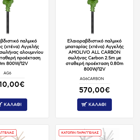
βδιστικό παλμικό
Ελαιοραβδιστικό παλμικό
ς (χτένα) Αγγελής
μπαταρίας (χτένα) Αγγελής
ωλήνας αλουμινίου
AMOLIVO ALL CARBON
σταθερή προέκταση
σωλήνας Carbon 2.5m με
0m 800W/12V
σταθερή προέκταση 0.80m
800W/12V
AG6
ΚΑΤΟΠΙΝ ΠΑΡΑΓΓΕΛΙΑΣ
AG6CARBON
ΚΑΤΟΠΙΝ ΠΑΡΑΓΓΕΛΙΑΣ
10,00€
570,00€
ΚΑΛΆΘΙ
ΚΑΛΆΘΙ
ΑΓΓΕΛΙΑΣ
ΚΑΤΟΠΙΝ ΠΑΡΑΓΓΕΛΙΑΣ