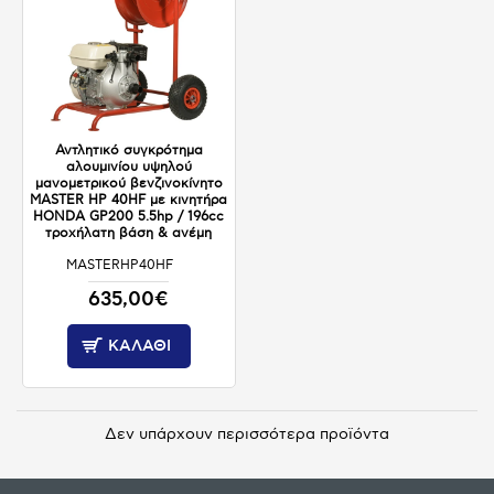
Αντλητικό συγκρότημα
αλουμινίου υψηλού
μανομετρικού βενζινοκίνητο
MASTER HP 40HF με κινητήρα
HONDA GP200 5.5hp / 196cc
τροχήλατη βάση & ανέμη
MASTERHP40HF
ΚΑΤΟΠΙΝ ΠΑΡΑΓΓΕΛΙΑΣ
635,00€
ΚΑΛΆΘΙ
Δεν υπάρχουν περισσότερα προϊόντα