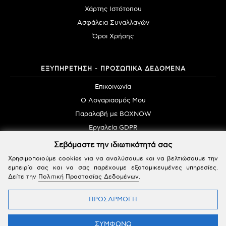
Χάρτης Ιστότοπου
Ασφάλεια Συναλλαγών
Όροι Χρήσης
ΕΞΥΠΗΡΕΤΗΣΗ - ΠΡΟΣΩΠΙΚΑ ΔΕΔΟΜΕΝΑ
Επικοινωνία
Ο Λογαριασμός Μου
Παραλαβή με BOXNOW
Εργαλεία GDPR
Σεβόμαστε την ιδιωτικότητά σας
Χρησιμοποιούμε cookies για να αναλύσουμε και να βελτιώσουμε την
εμπειρία σας και να σας παρέχουμε εξατομικευμένες υπηρεσίες.
Δείτε την
Πολιτική Προστασίας Δεδομένων
.
Powered by SBZ Systems & EMDI Business Management © 2026 | All Rights Reserved
ΠΡΟΣΑΡΜΟΓΗ
ΦΙΛΤΡΑ
ΣΥΜΦΩΝΩ