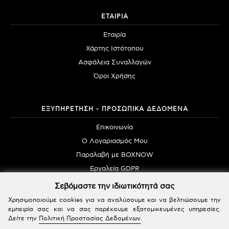
ΕΤΑΙΡΙΑ
Εταιρία
Χάρτης Ιστότοπου
Ασφάλεια Συναλλαγών
Όροι Χρήσης
ΕΞΥΠΗΡΕΤΗΣΗ - ΠΡΟΣΩΠΙΚΑ ΔΕΔΟΜΕΝΑ
Επικοινωνία
Ο Λογαριασμός Μου
Παραλαβή με BOXNOW
Εργαλεία GDPR
Σεβόμαστε την ιδιωτικότητά σας
Χρησιμοποιούμε cookies για να αναλύσουμε και να βελτιώσουμε την
εμπειρία σας και να σας παρέχουμε εξατομικευμένες υπηρεσίες.
Δείτε την
Πολιτική Προστασίας Δεδομένων
.
Powered by SBZ Systems & EMDI Business Management © 2026 | All Rights Reserved