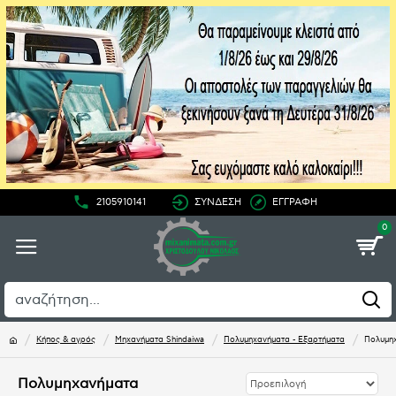
2105910141
ΣΥΝΔΕΣΗ
ΕΓΓΡΑΦΗ
0
Κήπος & αγρός
Μηχανήματα Shindaiwa
Πολυμηχανήματα - Εξαρτήματα
Πολυμη
Πολυμηχανήματα