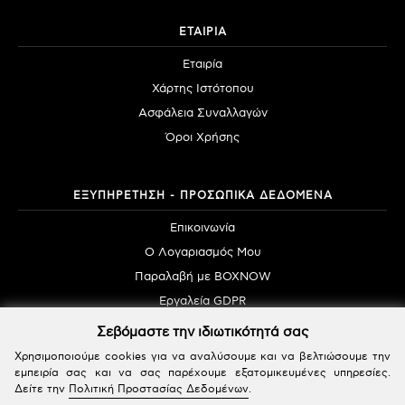
ΕΤΑΙΡΙΑ
Εταιρία
Χάρτης Ιστότοπου
Ασφάλεια Συναλλαγών
Όροι Χρήσης
ΕΞΥΠΗΡΕΤΗΣΗ - ΠΡΟΣΩΠΙΚΑ ΔΕΔΟΜΕΝΑ
Επικοινωνία
Ο Λογαριασμός Μου
Παραλαβή με BOXNOW
Εργαλεία GDPR
Σεβόμαστε την ιδιωτικότητά σας
Χρησιμοποιούμε cookies για να αναλύσουμε και να βελτιώσουμε την
εμπειρία σας και να σας παρέχουμε εξατομικευμένες υπηρεσίες.
Δείτε την
Πολιτική Προστασίας Δεδομένων
.
Powered by SBZ Systems & EMDI Business Management © 2026 | All Rights Reserved