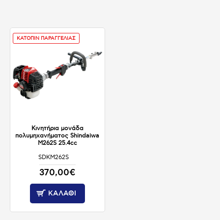
ΚΑΤΟΠΙΝ ΠΑΡΑΓΓΕΛΙΑΣ
Κινητήρια μονάδα
πολυμηχανήματος Shindaiwa
M262S 25.4cc
SDKM262S
ΚΑΤΟΠΙΝ ΠΑΡΑΓΓΕΛΙΑΣ
370,00€
ΚΑΛΆΘΙ