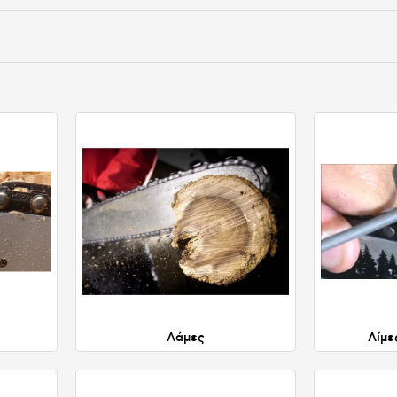
Λάμες
Λίμε