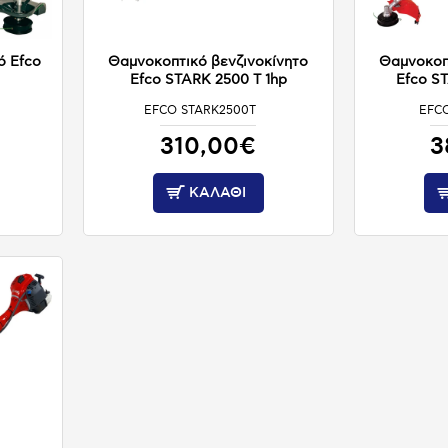
ό Efco
Θαμνοκοπτικό βενζινοκίνητο
Θαμνοκοπ
Efco STARK 2500 T 1hp
Efco ST
EFCO STARK2500T
EFC
ΚΑΤΟΠΙΝ ΠΑΡΑΓΓΕΛΙΑΣ
310,00€
3
ΚΑΛΆΘΙ