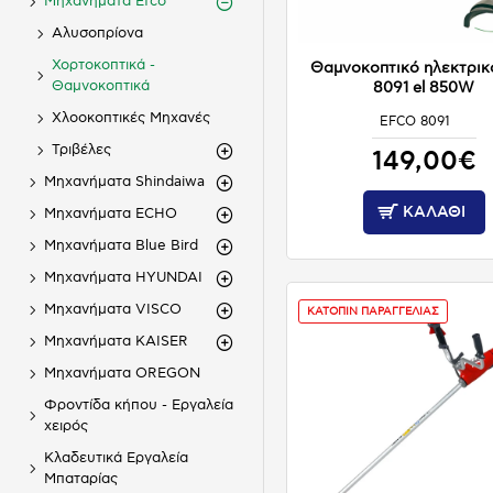
Mηχανήματα Efco
Αλυσοπρίονα
Χορτοκοπτικά -
Θαμνοκοπτικό ηλεκτρικ
Θαμνοκοπτικά
8091 el 850W
Χλοοκοπτικές Μηχανές
EFCO 8091
ΚΑΤΟΠΙΝ ΠΑΡΑΓΓΕΛΙΑΣ
Τριβέλες
149,00€
Μηχανήματα Shindaiwa
ΚΑΛΆΘΙ
Μηχανήματα ECHO
Μηχανήματα Blue Bird
Μηχανήματα HYUNDAI
Μηχανήματα VISCO
ΚΑΤΟΠΙΝ ΠΑΡΑΓΓΕΛΙΑΣ
Μηχανήματα KAISER
Μηχανήματα OREGON
Φροντίδα κήπου - Εργαλεία
χειρός
Κλαδευτικά Εργαλεία
Μπαταρίας