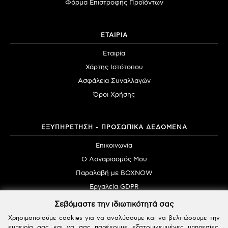
Φόρμα Επιστροφής Προϊόντων
ΕΤΑΙΡΙΑ
Εταιρία
Χάρτης Ιστότοπου
Ασφάλεια Συναλλαγών
Όροι Χρήσης
ΕΞΥΠΗΡΕΤΗΣΗ - ΠΡΟΣΩΠΙΚΑ ΔΕΔΟΜΕΝΑ
Επικοινωνία
Ο Λογαριασμός Μου
Παραλαβή με BOXNOW
Εργαλεία GDPR
Σεβόμαστε την ιδιωτικότητά σας
Χρησιμοποιούμε cookies για να αναλύσουμε και να βελτιώσουμε την
εμπειρία σας και να σας παρέχουμε εξατομικευμένες υπηρεσίες.