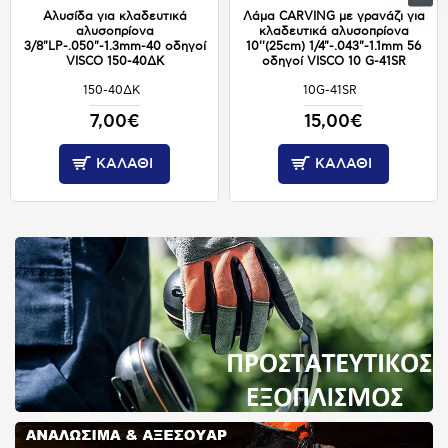
Αλυσίδα για κλαδευτικά
Λάμα CARVING με γρανάζι για
αλυσοπρίονα
κλαδευτικά αλυσοπρίονα
3/8"LP-.050"-1.3mm-40 οδηγοί
10''(25cm) 1/4"-.043"-1.1mm 56
VISCO 150-40ΔΚ
οδηγοί VISCO 10 G-41SR
150-40ΔΚ
10G-41SR
ΔΙΑΘΕΣΙΜΟ
ΔΙΑΘΕΣΙΜΟ
7,00€
15,00€
ΚΑΛΆΘΙ
ΚΑΛΆΘΙ